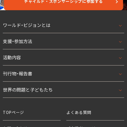
チャイルド・スポンサーシップに参加する
ワールド・ビジョンとは
支援・参加方法
ワールド・ビジョンとはトップ
基本理念・ビジョン/ミッション
活動内容
支援・参加方法トップ
団体概要・アクセス
はじめての方へ
刊行物・報告書
活動内容トップ
数字で見るワールド・ビジョン・ジャパン
法人として
開発援助活動
世界の問題と子どもたち
刊行物・報告書トップ
スタッフ紹介
学校として
緊急援助
ニュース
世界の問題と子どもたちトップ
TOPページ
よくある質問
役員・親善大使
ボランティアとして
アドボカシー活動
プレスリリース
貧困と世界の子どもたち