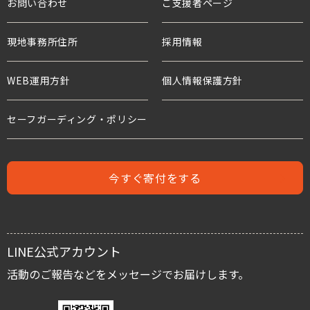
お問い合わせ
ご支援者ページ
支援企業・団体
チャイルド・スポンサーシップ
国連等との連携
活動報告
教育と子どもたち
現地事務所住所
ワールド・ビジョンの歴史
採用情報
プロジェクト・サポーター
年次報告書
水衛生と子どもたち
WEB運用方針
個人情報保護方針
水と食糧のための募金
世界の難民危機と子どもたち
危機にある子どもたちのための募金
セーフガーディング・ポリシー
人身売買
難民支援のための募金
児童労働と世界の子どもたち
今すぐ寄付をする
児童保護募金
支援者の声
緊急援助募金
レポート
LINE公式アカウント
国内子ども支援募金
スタッフブログ
活動のご報告などをメッセージでお届けします。
活動を伝える/広める