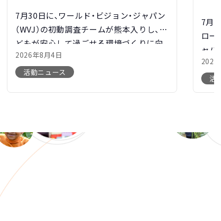
業が
7月30日に、ワールド・ビジョン・ジャパン
7月
（WVJ）の初動調査チームが熊本入りし、子
ロー
どもが安心して過ごせる環境づくりに向
ャパ
2026年8月4日
け動き始めました。 熊本県では、猛暑が続
202
ST
く中、多くの地域で断水が発生し、水の確
活動ニュース
社の
活
保が大きな課題となって […]
カル