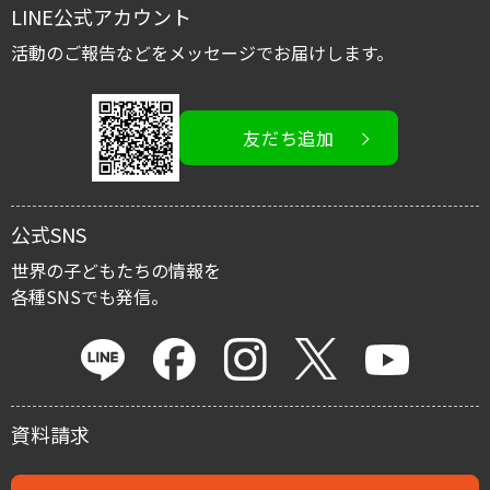
LINE公式アカウント
国内子ども支援募金
スタッフブログ
活動のご報告などをメッセージでお届けします。
活動を伝える/広める
友だち追加
イベント情報
寄付金控除
公式SNS
マイルストーン・プロジェクト
世界の子どもたちの情報を
各種SNSでも発信。
遺贈による寄付
資料請求