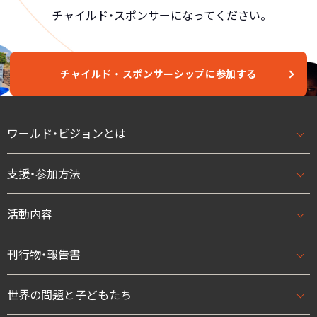
チャイルド・スポンサーになってください。
チャイルド・スポンサーシップに参加する
ワールド・ビジョンとは
支援・参加方法
ワールド・ビジョンとはトップ
基本理念・ビジョン/ミッション
活動内容
支援・参加方法トップ
団体概要・アクセス
はじめての方へ
刊行物・報告書
活動内容トップ
数字で見るワールド・ビジョン・ジャパン
法人として
開発援助活動
世界の問題と子どもたち
刊行物・報告書トップ