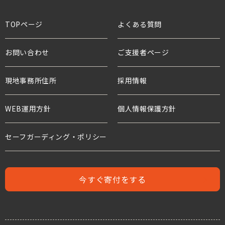
スタッフ紹介
学校として
緊急援助
ニュース
世界の問題と子どもたちトップ
TOPページ
よくある質問
役員・親善大使
ボランティアとして
アドボカシー活動
プレスリリース
貧困と世界の子どもたち
お問い合わせ
ご支援者ページ
支援企業・団体
チャイルド・スポンサーシップ
国連等との連携
活動報告
教育と子どもたち
現地事務所住所
ワールド・ビジョンの歴史
採用情報
プロジェクト・サポーター
年次報告書
水衛生と子どもたち
WEB運用方針
個人情報保護方針
水と食糧のための募金
世界の難民危機と子どもたち
危機にある子どもたちのための募金
セーフガーディング・ポリシー
人身売買
難民支援のための募金
児童労働と世界の子どもたち
今すぐ寄付をする
児童保護募金
支援者の声
緊急援助募金
レポート