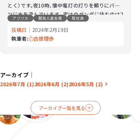
とく）です。夜10時、懐中電灯の灯りを頼りにバケ
ツに水を汲んでいます。 実はウガンダに住むのは2
アフリカ
緊急人道支援
駐在員
回目で、前職では首都カンパラ、今回は首都から車
投稿日
｜2024年2月19日
で8-9時間離れたアルアでの […]
執筆者:
古徳理歩
アーカイブ｜
2026年7月 (1)
2026年6月 (2)
2026年5月 (2)
アーカイブ一覧を見る