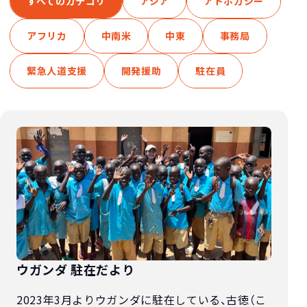
すべてのカテゴリ
アジア
アドボカシー
アフリカ
中南米
中東
事務局
緊急人道支援
開発援助
駐在員
ウガンダ 駐在だより
2023年3月よりウガンダに駐在している、古徳（こ