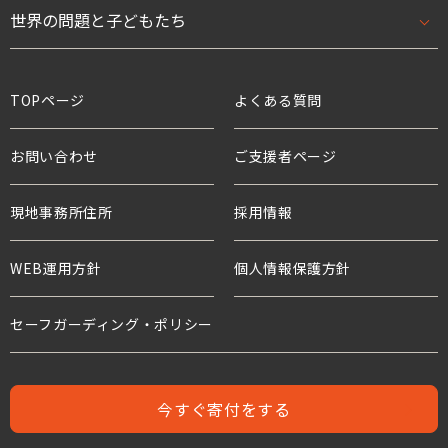
数字で見るワールド・ビジョン・ジャパン
法人として
開発援助活動
世界の問題と子どもたち
刊行物・報告書トップ
スタッフ紹介
学校として
緊急援助
ニュース
世界の問題と子どもたちトップ
TOPページ
よくある質問
役員・親善大使
ボランティアとして
アドボカシー活動
プレスリリース
貧困と世界の子どもたち
お問い合わせ
ご支援者ページ
支援企業・団体
チャイルド・スポンサーシップ
国連等との連携
活動報告
教育と子どもたち
現地事務所住所
ワールド・ビジョンの歴史
採用情報
プロジェクト・サポーター
年次報告書
水衛生と子どもたち
WEB運用方針
個人情報保護方針
水と食糧のための募金
世界の難民危機と子どもたち
危機にある子どもたちのための募金
セーフガーディング・ポリシー
人身売買
難民支援のための募金
児童労働と世界の子どもたち
今すぐ寄付をする
児童保護募金
支援者の声