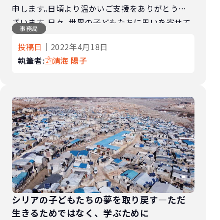
申します。日頃より温かいご支援をありがとうご
ざいます。日々、世界の子どもたちに思いを寄せて
事務局
くださる素敵なご支援者の皆さまと接する機会の
投稿日
｜2022年4月18日
ある私ですが、先日は思いがけず、かわい […]
執筆者:
清海 陽子
シリアの子どもたちの夢を取り戻す―ただ
生きるためではなく、学ぶために