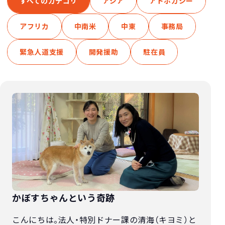
すべてのカテゴリ
アジア
アドボカシー
アフリカ
中南米
中東
事務局
緊急人道支援
開発援助
駐在員
かぼすちゃんという奇跡
こんにちは。法人・特別ドナー課の清海（キヨミ）と