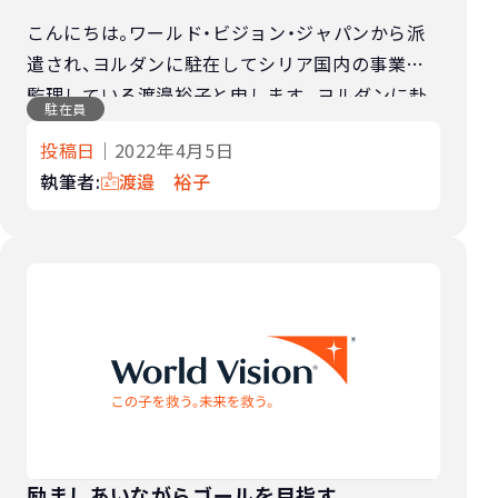
こんにちは。ワールド・ビジョン・ジャパンから派
遣され、ヨルダンに駐在してシリア国内の事業を
監理している渡邉裕子と申します。 ヨルダンに赴
駐在員
任して2015年春から2019年夏までヨルダン国内
投稿日
｜2022年4月5日
にいるシリア難民やヨルダン人の子ど […]
執筆者:
渡邉 裕子
励ましあいながらゴールを目指す