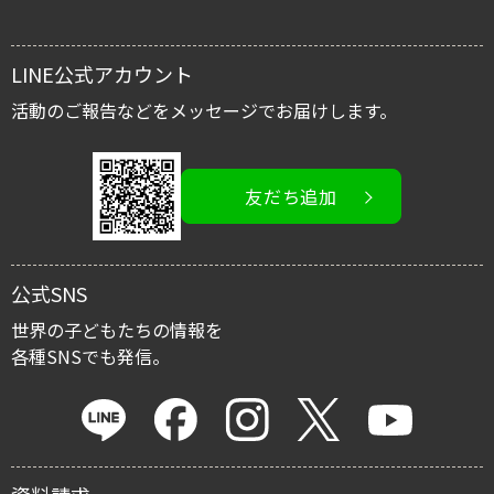
緊急援助募金
レポート
LINE公式アカウント
国内子ども支援募金
スタッフブログ
活動のご報告などをメッセージでお届けします。
活動を伝える/広める
友だち追加
イベント情報
寄付金控除
公式SNS
マイルストーン・プロジェクト
世界の子どもたちの情報を
各種SNSでも発信。
遺贈による寄付