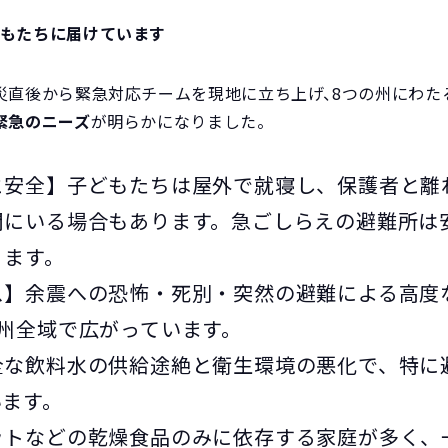
どもたちに届けています
災直後から緊急対応チームを現地に立ち上げ、8つの州にわた
緊急のニーズ
が明らかになりました。
と安全】子どもたちは屋外で就寝し、保護者と離
間にいる場合もあります。急ごしらえの避難所は
ります。
】余震への恐怖・死別・突然の避難による高度な
州全域で広がっています。
全な飲料水の供給途絶と衛生環境の悪化で、特に
います。
ットなどの乾燥食品のみに依存する家庭が多く、