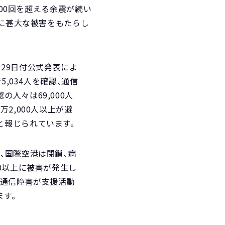
400回を超える余震が続い
域に甚大な被害をもたらし
29日付公式発表によ
者5,034人を確認、通信
人々は69,000人
万2,000人以上が避
と報じられています。
、国際空港は閉鎖、病
00以上に被害が発生し
・通信障害が支援活動
す。