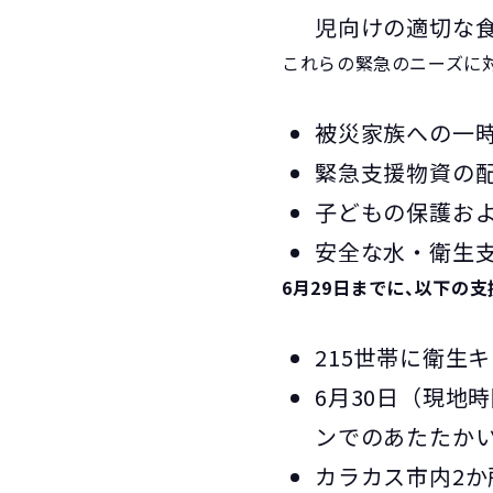
児向けの適切な
これらの緊急のニーズに
被災家族への一
緊急支援物資の
子どもの保護お
安全な水・衛生
6月29日までに、以下の
215世帯に衛生
6月30日（現地
ンでのあたたか
カラカス市内2