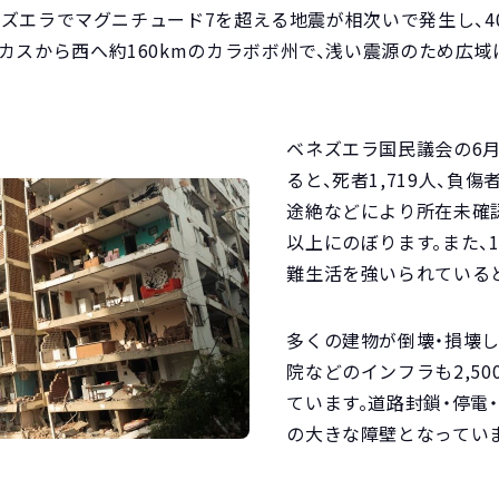
米ベネズエラでマグニチュード7を超える地震が相次いで発生し、
カスから西へ約160kmのカラボボ州で、浅い震源のため広
ベネズエラ国民議会の6月
ると、死者1,719人、負傷
途絶などにより所在未確認の
以上にのぼります。また、1
難生活を強いられている
多くの建物が倒壊・損壊し
院などのインフラも2,5
ています。道路封鎖・停電
の大きな障壁となっていま