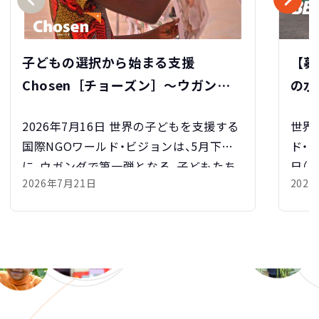
子どもの選択から始まる支援
【募
Chosen［チョーズン］～ウガンダ
の水
で第一弾Chosenパーティー開催～
リテ
2026年7月16日 世界の子どもを支援する
世界
家族や学生グループへ広がる「ご縁
6K 
国際NGOワールド・ビジョンは、5月下旬
ド・ビ
の物語」
に、ウガンダで第一弾となる、子どもたち
日（
2026年7月21日
202
が写真の中から支援者を選ぶ「Chosenパ
ト広
ーティー」を開催しました。Chosenは、従
「GL
来の「支援す […]
[…]