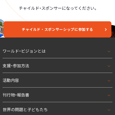
チャイルド・スポンサーになってください。
チャイルド・スポンサーシップに参加する
ワールド・ビジョンとは
支援・参加方法
ワールド・ビジョンとはトップ
基本理念・ビジョン/ミッション
活動内容
支援・参加方法トップ
団体概要・アクセス
はじめての方へ
刊行物・報告書
活動内容トップ
数字で見るワールド・ビジョン・ジャパン
法人として
開発援助活動
世界の問題と子どもたち
刊行物・報告書トップ