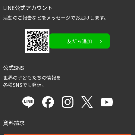
レポート
LINE公式アカウント
国内子ども支援募金
スタッフブログ
活動のご報告などをメッセージでお届けします。
活動を伝える/広める
友だち追加
イベント情報
寄付金控除
公式SNS
マイルストーン・プロジェクト
世界の子どもたちの情報を
各種SNSでも発信。
遺贈による寄付
資料請求