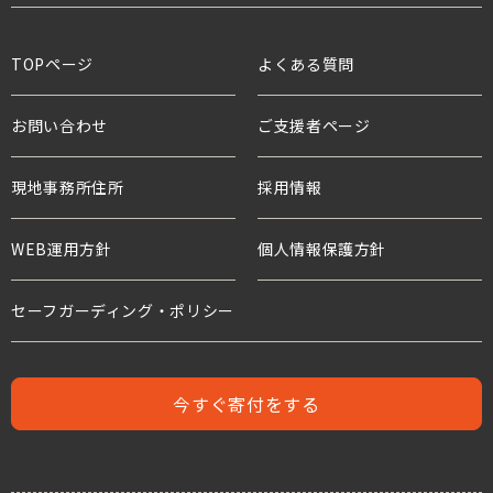
スタッフ紹介
学校として
緊急援助
ニュース
世界の問題と子どもたちトップ
TOPページ
よくある質問
役員・親善大使
ボランティアとして
アドボカシー活動
プレスリリース
貧困と世界の子どもたち
お問い合わせ
ご支援者ページ
支援企業・団体
チャイルド・スポンサーシップ
国連等との連携
活動報告
教育と子どもたち
現地事務所住所
ワールド・ビジョンの歴史
採用情報
プロジェクト・サポーター
年次報告書
水衛生と子どもたち
WEB運用方針
個人情報保護方針
水と食糧のための募金
世界の難民危機と子どもたち
危機にある子どもたちのための募金
セーフガーディング・ポリシー
人身売買
難民支援のための募金
児童労働と世界の子どもたち
今すぐ寄付をする
児童保護募金
支援者の声
緊急援助募金