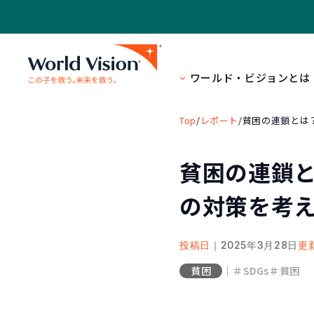
ワールド・ビジョンとは
Top
/
レポート
/
貧困の連鎖とは
貧困の連鎖
の対策を考
投稿日
｜2025年3月28日
更
貧困
｜
＃SDGs
＃貧困