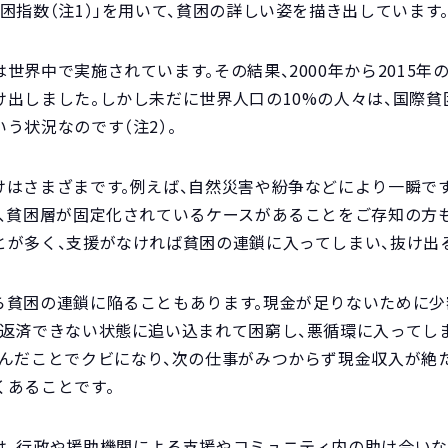
困指数（注1）」を用いて、貧困の詳しい姿を描き出しています
界中で実施されています。その結果、2000年から2015年の間
出しました。しかし未だに世界人口の10%の人々は、国際貧困
う状況なのです（注2）。
けはさまざまです。例えば、自然災害や紛争などにより一瞬で
は、貧困層が固定化されているケースがあることをご存知の方
とが多く、支援がなければ貧困の連鎖に入ってしまい、抜け出
ら貧困の連鎖に陥ることもあります。現金が足りないために
て返済できない状態に追い込まれて困窮し、悪循環に入ってし
休んだことでクビになり、次の仕事がみつからず現金収入が絶
くあることです。
は、行政や援助機関による支援やコミュニティ内の助け合い