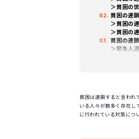
＞貧困の
貧困の連
＞貧困の
＞貧困の
貧困の連
＞緊急人
＞アドボ
＞開発援
＞よくあ
＞参考資
貧困は連鎖すると言われ
いる人々が数多く存在し
に行われている対策につ