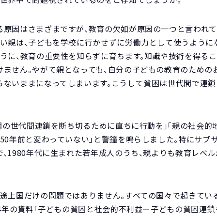
る原因はさまざまですが、教育の欠如が原因の一つと言われて
ない親は、子どもを学校に行かせずに労働力として使うように
うに、教育の重要性を知らずに育ちます。知識や技術を得るこ
けません。やがて親となっても、自分の子どもの教育のための
らないままになってしまいます。こうして貧困は世代間で連鎖
貧困の世代間連鎖を断ち切るために直ちに行動を」「親の社会
50年前と変わっていない」と警鐘を鳴らしました。特にサブ
、1980年代に生まれた若年成人のうち、親よりも教育レベ
発途上国だけの問題ではありません。すべての国々で起きてい
14年の資料「子どもの貧困と社会的不利益ー子どもの貧困連鎖を断