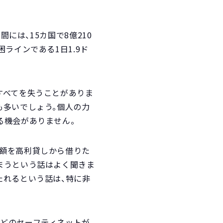
。
には、15カ国で8億210
ラインである1日1.9ド
すべてを失うことがありま
も多いでしょう。個人の力
る機会がありません。
少額を高利貸しから借りた
まうという話はよく聞きま
たれるという話は、特に非
などのセーフティネットが