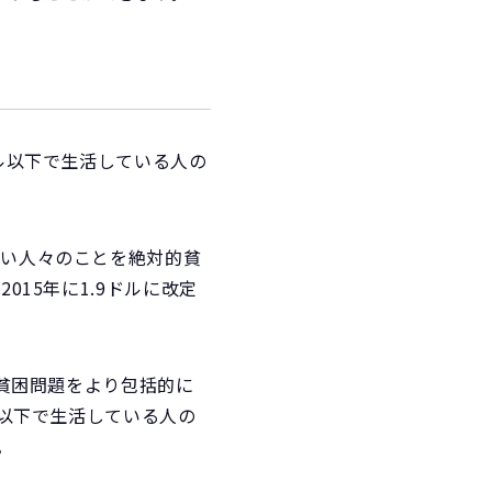
ドル以下で生活している人の
ない人々のことを絶対的貧
015年に1.9ドルに改定
、貧困問題をより包括的に
ル以下で生活している人の
。