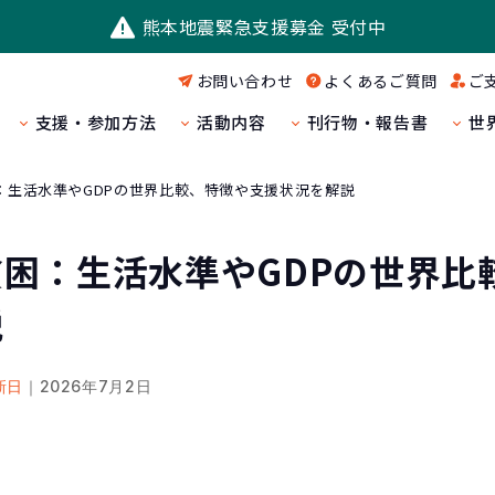
熊本地震緊急支援募金 受付中
お問い合わせ
よくあるご質問
ご
支援・参加方法
活動内容
刊行物・報告書
世
：生活水準やGDPの世界比較、特徴や支援状況を解説
困：生活水準やGDPの世界比
説
新日
｜2026年7月2日
困