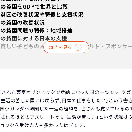
の貧困をGDPで世界と比較
の貧困の改善状況や特徴と支援状況
ダの貧困の改善状況
ダの貧困問題の特徴：地域格差
ダの貧困に対する日本の支援
の貧しい子どもの人生を変えるチャイルド・スポンサ
続きを見る
ルド・スポンサーシップを通したウガンダ貧困地域の
ルド・スポンサーシップが地域にもたらした変化
ド・ビジョンで会計士として活躍する元チャイルド
ド・スポンサーシップでウガンダの貧しい子どもを支
るご質問
開催された東京オリンピックで話題になった国の一つです。ウ
料
「生活の苦しい国には戻らず、日本で仕事をしたい」という書
母国ウガンダへ帰国した一連の経緯を、皆さんも覚えているの
選ばれるほどのアスリートでも「生活が苦しい」という状況は
ショックを受けた人も多かったはずです。