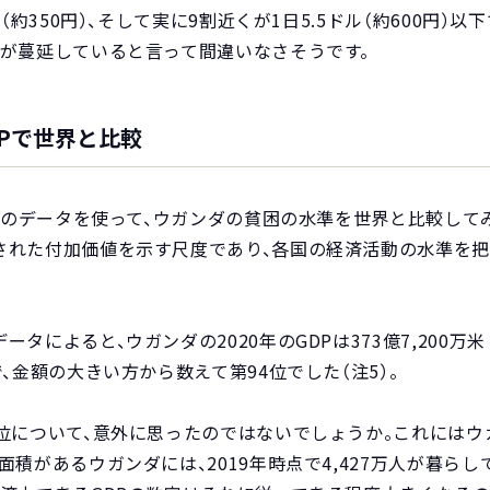
ル（約350円）、そして実に9割近くが1日5.5ドル（約600円）
困が蔓延していると言って間違いなさそうです。
Pで世界と比較
P）のデータを使って、ウガンダの貧困の水準を世界と比較してみ
された付加価値を示す尺度であり、各国の経済活動の水準を
によると、ウガンダの2020年のGDPは373億7,200万米ド
、金額の大きい方から数えて第94位でした（注5）。
順位について、意外に思ったのではないでしょうか。これには
積があるウガンダには、2019年時点で4,427万人が暮らし