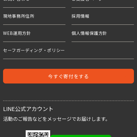
チャイルド・スポンサーシップ
国連等との連携
活動報告
教育と子どもたち
現地事務所住所
ワールド・ビジョンの歴史
採用情報
プロジェクト・サポーター
年次報告書
水衛生と子どもたち
WEB運用方針
個人情報保護方針
水と食糧のための募金
世界の難民危機と子どもたち
危機にある子どもたちのための募金
セーフガーディング・ポリシー
人身売買
難民支援のための募金
児童労働と世界の子どもたち
今すぐ寄付をする
児童保護募金
支援者の声
緊急援助募金
レポート
LINE公式アカウント
国内子ども支援募金
スタッフブログ
活動のご報告などをメッセージでお届けします。
活動を伝える/広める