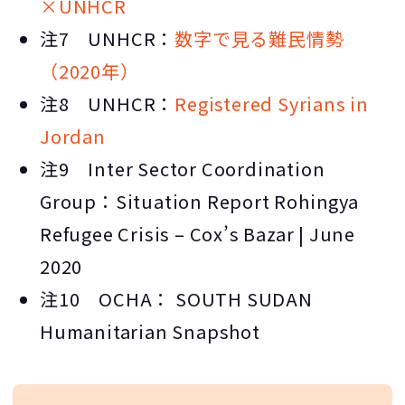
×UNHCR
注7 UNHCR：
数字で見る難民情勢
（2020年）
注8 UNHCR：
Registered Syrians in
Jordan
注9 Inter Sector Coordination
Group：Situation Report Rohingya
Refugee Crisis – Cox’s Bazar | June
2020
注10 OCHA： SOUTH SUDAN
Humanitarian Snapshot