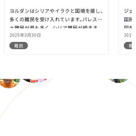
ヨルダンはシリアやイラクと国境を接し、
ジェ
多くの難民を受け入れています。パレスチ
国民
ナ難民が最も多く、シリア難民が続きま
図を
2025年3月30日
202
す。日本も支援を行い、現地で困難な状況
連条
にある子どもたちに支援を届けています。
背景
難民
難
中東のヨ […]
となり