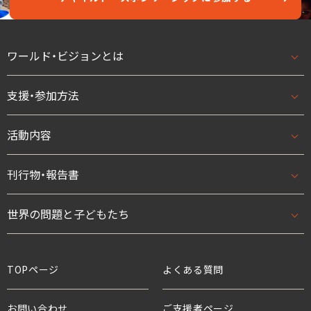
ワールド・ビジョンとは
支援・参加方法
ワールド・ビジョンとはトップ
基本理念・ビジョン/ミッション
活動内容
支援・参加方法トップ
団体概要・アクセス
はじめての方へ
刊行物・報告書
活動内容トップ
数字で見るワールド・ビジョン・ジャパン
法人として
開発援助活動
世界の問題と子どもたち
刊行物・報告書トップ
スタッフ紹介
学校として
緊急援助
ニュース
世界の問題と子どもたちトップ
TOPページ
よくある質問
役員・親善大使
ボランティアとして
アドボカシー活動
プレスリリース
貧困と世界の子どもたち
お問い合わせ
ご支援者ページ
支援企業・団体