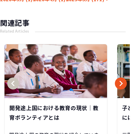
関連記事
Related Articles
開発途上国における教育の現状｜教
子ど
育ボランティアとは
には