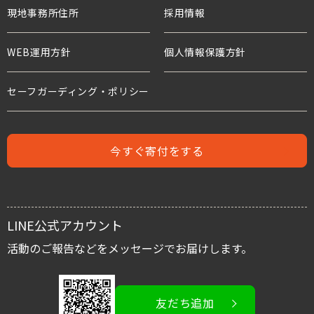
現地事務所住所
ワールド・ビジョンの歴史
採用情報
プロジェクト・サポーター
年次報告書
水衛生と子どもたち
WEB運用方針
個人情報保護方針
水と食糧のための募金
世界の難民危機と子どもたち
危機にある子どもたちのための募金
セーフガーディング・ポリシー
人身売買
難民支援のための募金
児童労働と世界の子どもたち
今すぐ寄付をする
児童保護募金
支援者の声
緊急援助募金
レポート
LINE公式アカウント
国内子ども支援募金
スタッフブログ
活動のご報告などをメッセージでお届けします。
活動を伝える/広める
友だち追加
イベント情報