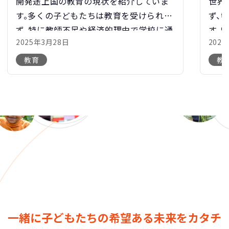
開発途上国の教育の現状を紹介していま
世界
す。多くの子どもたちは教育を受けられ
ず、
ず、特に教師不足や経済的理由で学校に通
す。
2025年3月28日
202
えない状況です。教育ボランティアは、学
校舎
習機会を増やし、教育環境を整える活動を
支援
教育
教
行い、子ども […]
奪われ
一緒に子どもたちの希望ある未来をカタチ