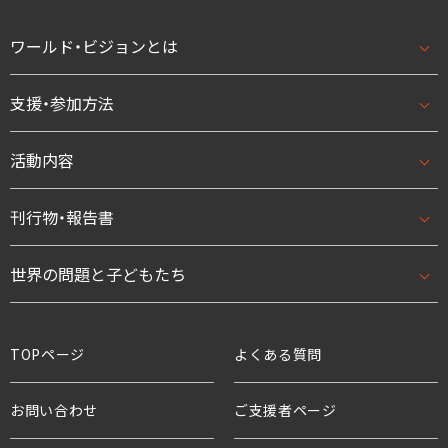
ワールド・ビジョンとは
支援・参加方法
ワールド・ビジョンとはトップ
基本理念・ビジョン/ミッション
活動内容
支援・参加方法トップ
団体概要・アクセス
はじめての方へ
刊行物・報告書
活動内容トップ
数字で見るワールド・ビジョン・ジャパン
法人として
開発援助活動
世界の問題と子どもたち
刊行物・報告書トップ
スタッフ紹介
学校として
緊急援助
ニュース
世界の問題と子どもたちトップ
TOPページ
よくある質問
役員・親善大使
ボランティアとして
アドボカシー活動
プレスリリース
貧困と世界の子どもたち
お問い合わせ
ご支援者ページ
支援企業・団体
チャイルド・スポンサーシップ
国連等との連携
活動報告
教育と子どもたち