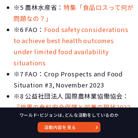
※5 農林水産省：
特集「食品ロスって何が
問題なの？」
※6 FAO：
Food safety considerations
to achieve best health outcomes
under limited food availability
situations
※7 FAO：Crop Prospects and Food
Situation #3, November 2023
※8 公益社団法人 国際農林業協働協会：
『世界の食料安全保障と栄養の現状2022
ワールド・ビジョンは、どんな活動をしているのか
年報告 要約版』
活動内容を見る
※9 JICA：
一緒に考えよう、気候変動の