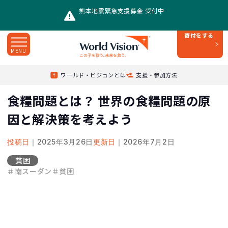
熊本地震緊急支援募金 受付中
寄付をする
MENU
Top
/
レポート
/
ワールド・ビジョンとは
支援・参加方法
食糧問題とは？ 世界の食糧問題の原因と解決策を考えよう
食糧問題とは？ 世界の食糧問題の原
因と解決策を考えよう
投稿日
｜2025年3月26日
更新日
｜2026年7月2日
貧困
＃南スーダン
＃貧困