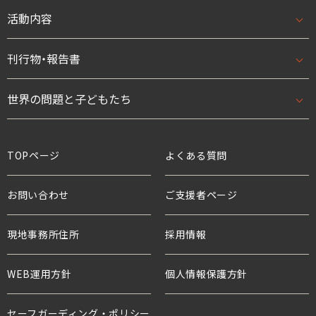
基本理念・ビジョン/ミッション
活動内容
支援・参加方法トップ
団体概要・アクセス
はじめての方へ
刊行物・報告書
活動内容トップ
数字で見るワールド・ビジョン・ジャパン
法人として
開発援助活動
世界の問題と子どもたち
刊行物・報告書トップ
スタッフ紹介
学校として
緊急援助
ニュース
世界の問題と子どもたちトップ
TOPページ
よくある質問
役員・親善大使
ボランティアとして
アドボカシー活動
プレスリリース
貧困と世界の子どもたち
お問い合わせ
ご支援者ページ
支援企業・団体
チャイルド・スポンサーシップ
国連等との連携
活動報告
教育と子どもたち
現地事務所住所
ワールド・ビジョンの歴史
採用情報
プロジェクト・サポーター
年次報告書
水衛生と子どもたち
WEB運用方針
個人情報保護方針
水と食糧のための募金
世界の難民危機と子どもたち
危機にある子どもたちのための募金
セーフガーディング・ポリシー