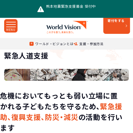
熊本地震緊急支援募金 受付中
寄付をする
MENU
緊急人道支援
Top
/
活動内容
/
ワールド・ビジョンとは
支援・参加方法
緊急人道支援
危機においてもっとも弱い立場に置
かれる子どもたちを守るため、
緊急援
助、復興支援、防災・減災
の活動を行い
ます