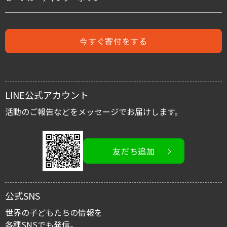
人身売買
難民支援のための募金
児童労働と世界の子どもたち
今すぐ寄付をする
児童保護募金
支援者の声
緊急援助募金
レポート
LINE公式アカウント
国内子ども支援募金
スタッフブログ
活動のご報告などをメッセージでお届けします。
活動を伝える/広める
友だち追加
イベント情報
寄付金控除
公式SNS
マイルストーン・プロジェクト
世界の子どもたちの情報を
各種SNSでも発信。