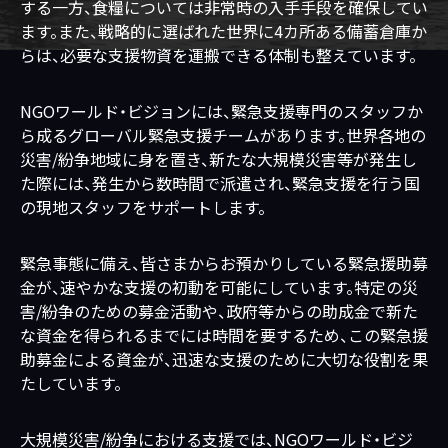
する一方、食糧については非常時の入手手段を確保してい
ます。また、戦略的に選ばれた世界に4カ所ある備蓄倉庫か
らは、必要な支援物資を運搬できる体制も整えています。
NGOワールド・ビジョンには、緊急支援専門のスタッフか
ら成るグローバル緊急支援チームがあります。世界各地の
災害/紛争地域に身を置き、新たな大規模災害等が発生し
た際には、発生から数時間で派遣され、緊急支援を行う国
の現地スタッフをサポートします。
緊急事態に備え、皆さまからお預かりしている緊急援助募
金が、速やかな支援の初動を可能にしています。特定の災
害/紛争のための募金活動や、政府等からの助成金で新た
な資金を得られるまでには時間を要するため、この緊急援
助募金による資金が、迅速な支援のために大切な役割を果
たしています。
大規模災害/紛争における支援では、NGOワールド・ビジ