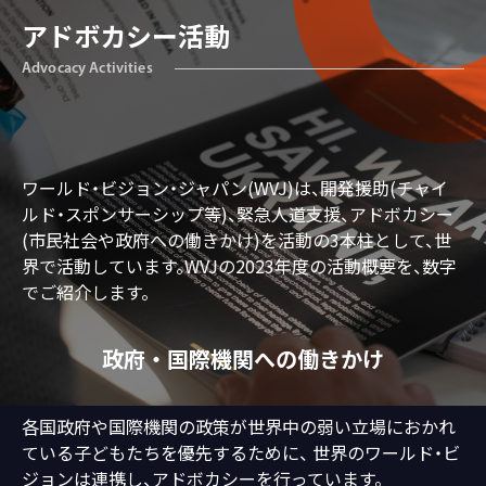
アドボカシー活動
Advocacy Activities
ワールド・ビジョン・ジャパン(WVJ)は、開発援助(チャイ
ルド・スポンサーシップ等)、緊急人道支援、アドボカシー
(市民社会や政府への働きかけ)を活動の3本柱として、世
界で活動しています。WVJの2023年度の活動概要を、数字
でご紹介します。
政府・国際機関への働きかけ
各国政府や国際機関の政策が世界中の弱い立場におかれ
ている子どもたちを優先するために、 世界のワールド・ビ
ジョンは連携し、アドボカシーを行っています。