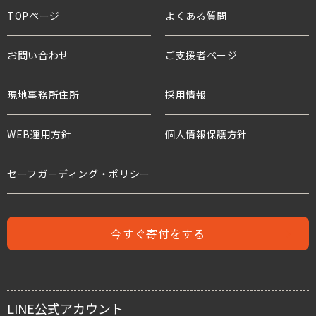
TOPページ
よくある質問
役員・親善大使
ボランティアとして
アドボカシー活動
プレスリリース
貧困と世界の子どもたち
お問い合わせ
ご支援者ページ
支援企業・団体
チャイルド・スポンサーシップ
国連等との連携
活動報告
教育と子どもたち
現地事務所住所
ワールド・ビジョンの歴史
採用情報
プロジェクト・サポーター
年次報告書
水衛生と子どもたち
WEB運用方針
個人情報保護方針
水と食糧のための募金
世界の難民危機と子どもたち
危機にある子どもたちのための募金
セーフガーディング・ポリシー
人身売買
難民支援のための募金
児童労働と世界の子どもたち
今すぐ寄付をする
児童保護募金
支援者の声
緊急援助募金
レポート
LINE公式アカウント