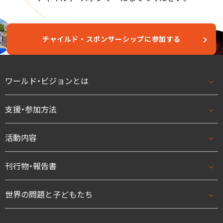
チャイルド・スポンサーシップに参加する
ワールド・ビジョンとは
支援・参加方法
ワールド・ビジョンとはトップ
基本理念・ビジョン/ミッション
活動内容
支援・参加方法トップ
団体概要・アクセス
はじめての方へ
刊行物・報告書
活動内容トップ
数字で見るワールド・ビジョン・ジャパン
法人として
開発援助活動
世界の問題と子どもたち
刊行物・報告書トップ
スタッフ紹介
学校として
緊急援助
ニュース
世界の問題と子どもたちトップ