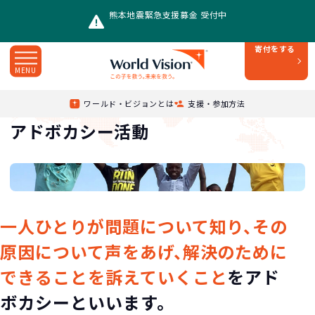
熊本地震緊急支援募金 受付中
寄付をする
MENU
アドボカシー活動
Top
/
活動内容
/
ワールド・ビジョンとは
支援・参加方法
アドボカシー活動
一人ひとりが問題について知り、その
原因について声をあげ、解決のために
できることを訴えていくこと
をアド
ボカシーといいます。