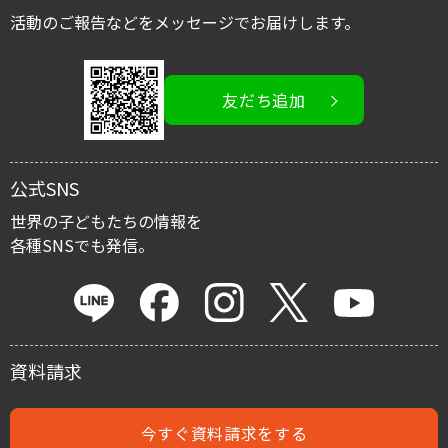
国内子ども支援募金
スタッフブログ
活動のご報告などをメッセージでお届けします。
活動を伝える/広める
友だち追加
イベント情報
寄付金控除
公式SNS
マイルストーン・プロジェクト
世界の子どもたちの情報を
各種SNSでも発信。
遺贈による寄付
資料請求
今すぐ資料請求をする