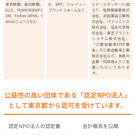
東京新聞、毎日新聞、
R、WFP、ジャパン・
ルド・スポンサーに加
ELLE、FASHIONSNAP.C
プラットフォームなど
えて、塩野義製薬株式
OM、Forbes JAPAN、Y
会社、武田薬品工業株
ahoo!ニュースなど
式会社、パナソニック
株式会社、住友化学株
式会社、東芝プラント
システム株式会社、
「三菱自動車STEP募
金」や三菱自動車工業
株式会社など、多数の
企業・団体様よりご支
援いただいておりま
す。
公益性の高い団体である「認定NPO法人」
として東京都から認可を受けています。
認定NPO法人の認定書
会計報告を公開