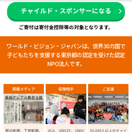
チャイルド・スポンサーになる
ご寄付は寄付金控除等の対象となります。
ワールド・ビジョン・ジャパンは、世界30カ国で
子どもたちを支援する
東京都の認定を受けた認定
NPO法人です。
掲載メディア
協働相手
ご支援
朝日新聞、下野新聞、
JICA、UNICEF、UNHC
50,000人以上のチャイ