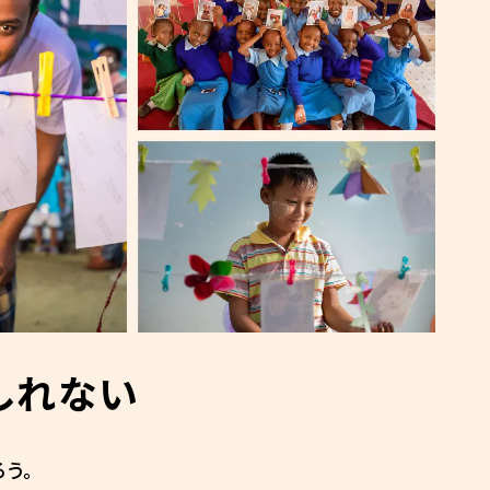
しれない
う。