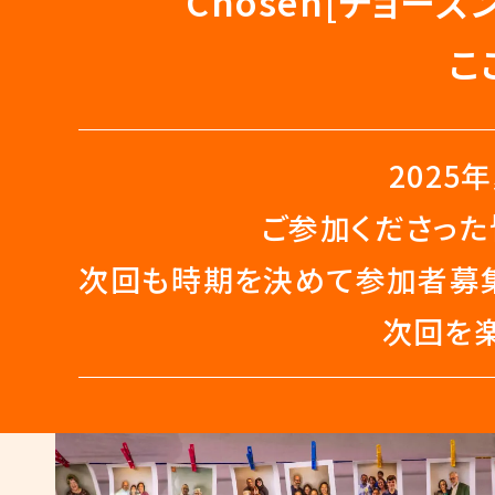
Chosen[チョー
こ
202
ご参加くださった
次回も時期を決めて参加者募集
次回を