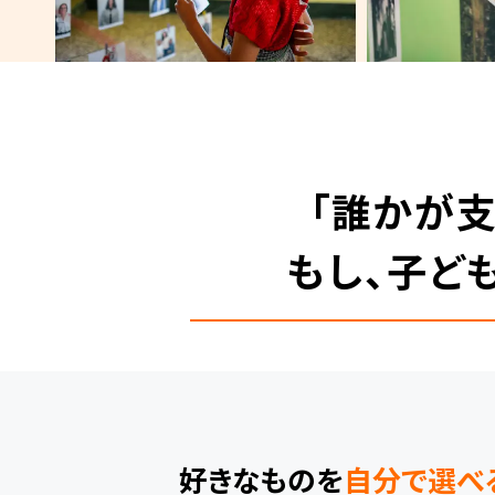
「誰かが
もし、子ど
好きなものを
自分で選べ