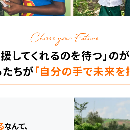
Choose your Future
支援してくれるのを待つ」のが
もたちが
「自分の手で未来を
る
なんて、