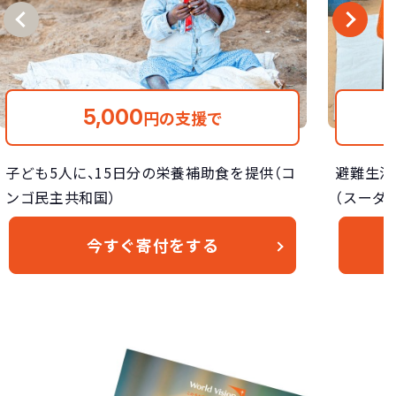
5,000
円の支援で
子ども5人に、15日分の栄養補助食を提供（コ
避難生活
ンゴ民主共和国）
（スーダ
今すぐ寄付をする