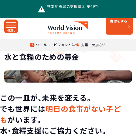
熊本地震緊急支援募金 受付中
寄付をする
MENU
水と食糧のための募金
Top
/
支援・参加方法
/
ワールド・ビジョンとは
支援・参加方法
水と食糧のための募金
この一皿が、未来を変える。
でも世界には
明日の食事がない子ど
も
がいます。
水・食糧支援にご協力ください。