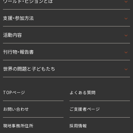
ワールド・ビジョンとは
支援・参加方法
ワールド・ビジョンとはトップ
基本理念・ビジョン/ミッション
活動内容
支援・参加方法トップ
団体概要・アクセス
はじめての方へ
刊行物・報告書
活動内容トップ
数字で見るワールド・ビジョン・ジャパン
法人として
開発援助活動
世界の問題と子どもたち
刊行物・報告書トップ
スタッフ紹介
学校として
緊急援助
ニュース
世界の問題と子どもたちトップ
TOPページ
よくある質問
役員・親善大使
ボランティアとして
アドボカシー活動
プレスリリース
貧困と世界の子どもたち
お問い合わせ
ご支援者ページ
支援企業・団体
チャイルド・スポンサーシップ
国連等との連携
活動報告
教育と子どもたち
現地事務所住所
ワールド・ビジョンの歴史
採用情報
プロジェクト・サポーター
年次報告書
水衛生と子どもたち