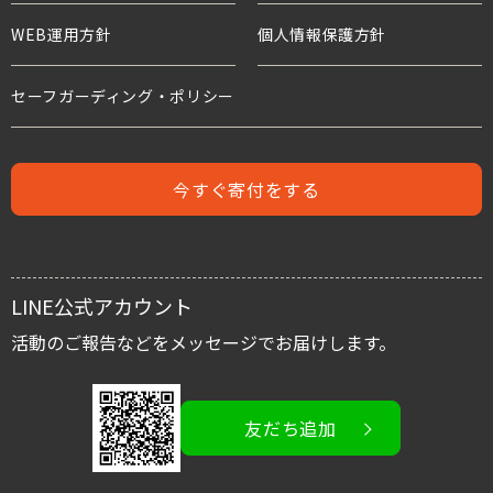
WEB運用方針
個人情報保護方針
水と食糧のための募金
世界の難民危機と子どもたち
危機にある子どもたちのための募金
セーフガーディング・ポリシー
人身売買
難民支援のための募金
児童労働と世界の子どもたち
今すぐ寄付をする
児童保護募金
支援者の声
緊急援助募金
レポート
LINE公式アカウント
国内子ども支援募金
スタッフブログ
活動のご報告などをメッセージでお届けします。
活動を伝える/広める
友だち追加
イベント情報